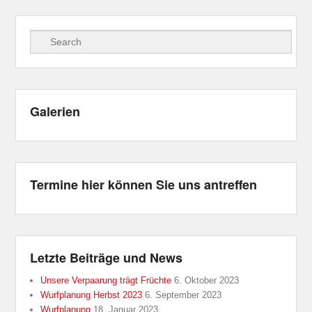
Suche
Galerien
Erfolge
19.04.2015 Chemnitz gibt Pfötchen
Sonderschau internationale Rassehunde-
Termine hier können Sie uns antreffen
Ausstellung Chemnitz
Letzte Beiträge und News
Unsere Verpaarung trägt Früchte
6. Oktober 2023
Wurfplanung Herbst 2023
6. September 2023
Wurfplanung
18. Januar 2023