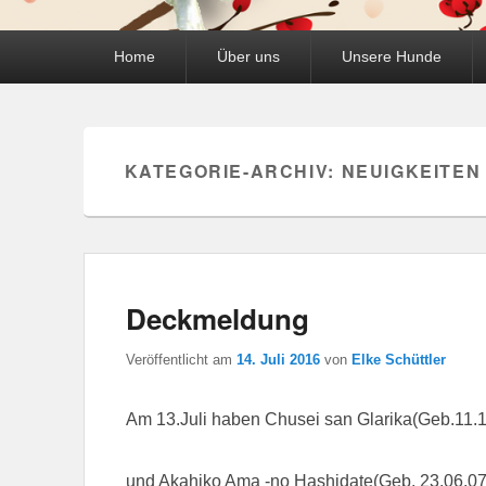
Hauptmenü
Home
Über uns
Unsere Hunde
KATEGORIE-ARCHIV:
NEUIGKEITEN
Deckmeldung
Veröffentlicht am
14. Juli 2016
von
Elke Schüttler
Am 13.Juli haben Chusei san Glarika(Geb.11.
und Akahiko Ama -no Hashidate(Geb. 23.06.07