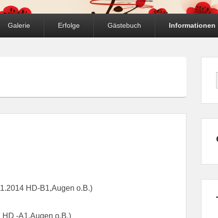
Galerie
Erfolge
Gästebuch
Informationen
11.2014 HD-B1,Augen o.B.)
 HD -A1,Augen o.B.)